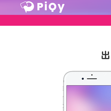
名刺作成ア
プリPiQy-
名刺交換・
名刺管理が
できるデジ
タル名刺作
成アプリ