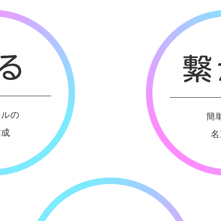
ナルの
簡
作成
名