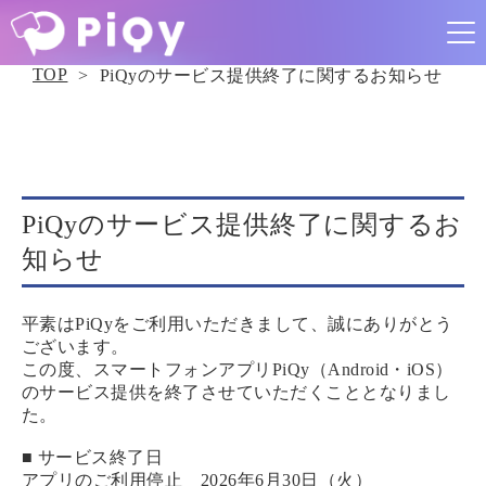
名刺作成
TOP
PiQyのサービス提供終了に関するお知らせ
アプリ
PiQy-名刺
交換・名
PiQyのサービス提供終了に関するお
知らせ
刺管理が
できるデ
平素はPiQyをご利用いただきまして、誠にありがとう
ございます。
ジタル名
この度、スマートフォンアプリPiQy（Android・iOS）
のサービス提供を終了させていただくこととなりまし
刺作成ア
た。
プリ
■ サービス終了日
アプリのご利用停止 2026年6月30日（火）